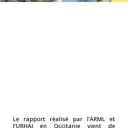
DE
SO
L’
Le rapport réalisé par l’ARML et
l’URHAJ en Occitanie vient de