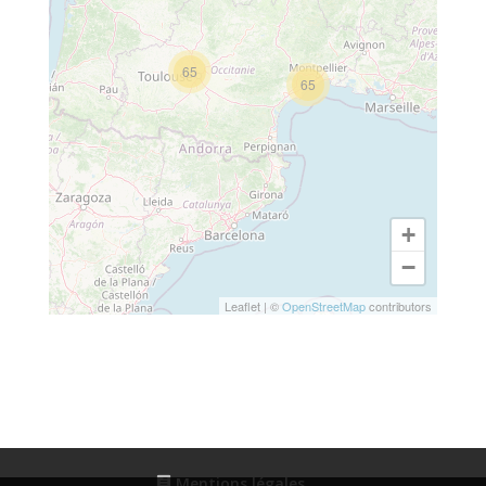
65
65
+
−
Leaflet
|
©
OpenStreetMap
contributors
Mentions légales