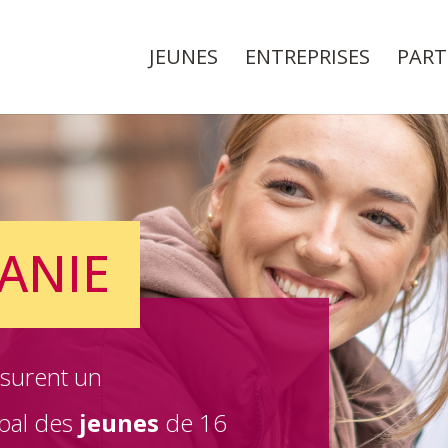
JEUNES
ENTREPRISES
PART
ANIE
ssurent
un
al des
jeunes
de 16