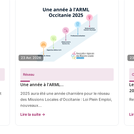
23 Avr. 2026
23
Réseau
C
Une année à l’ARML…
Le
2
t
2025 aura été une année charnière pour le réseau
des Missions Locales d'Occitanie : Loi Plein Emploi,
Re
nouveaux...
Lire la suite →
Li