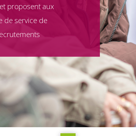
 et proposent aux
e de service de
recrutements