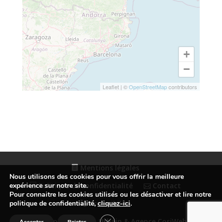
+
−
Leaflet
|
©
OpenStreetMap
contributors
Mentions légales
Nous utilisons des cookies pour vous offrir la meilleure
expérience sur notre site.
Politique de confidentialité
Contact
Pour connaitre les cookies utilisés ou les désactiver et lire notre
politique de confidentialité,
cliquez-ici
.
Accessibilité
Fermer la bannière des cookies GDP
© Conception Studio Urbain & Agence CosiWeb