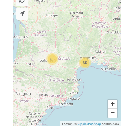
65
65
+
−
Leaflet
|
©
OpenStreetMap
contributors