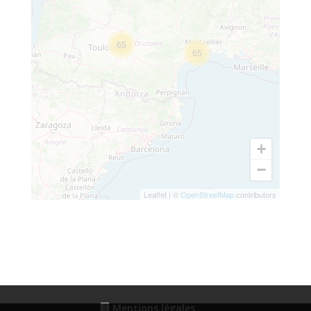
65
65
+
−
Leaflet
|
©
OpenStreetMap
contributors
Mentions légales