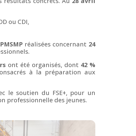
 résultats concrets. Au
28 avril
DD ou CDI,
 PMSMP
réalisées concernant
24
essionnels.
ers
ont été organisés, dont
42 %
onsacrés à la préparation aux
vec le soutien du FSE+, pour un
on professionnelle des jeunes.