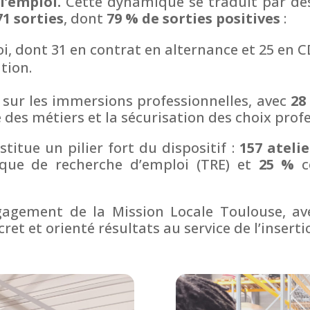
l’emploi.
Cette dynamique se traduit par des
71 sorties
, dont
79 % de sorties positives
:
oi, dont 31 en contrat en alternance et 25 en C
tion.
 sur les immersions professionnelles, avec
28
e des métiers et la sécurisation des choix prof
stitue un pilier fort du dispositif :
157 ateli
ique de recherche d’emploi (TRE) et
25 %
c
engagement de la Mission Locale Toulouse, a
 et orienté résultats au service de l’inserti