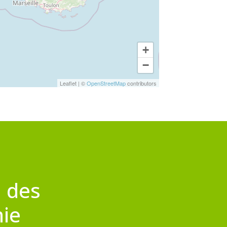
+
−
Leaflet
|
©
OpenStreetMap
contributors
 des
nie