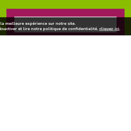
la meilleure expérience sur notre site.
ésactiver et lire notre politique de confidentialité,
cliquez-ici
.
J'accepte la politique de confidentialité.
Lire la politique de confidentialité
du site
internet.
Toutes les newsletters
Nous suivre