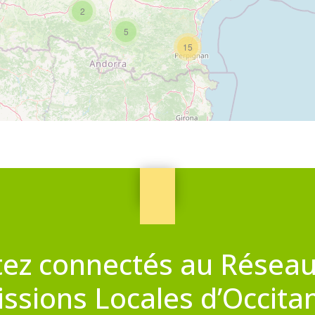
2
5
15
tez connectés au Réseau
ssions Locales d’Occita