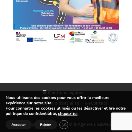
Mentions légales
Nous utilisons des cookies pour vous offrir la meilleure
expérience sur notre site.
Politique de confidentialité
Contact
Pour connaitre les cookies utilisés ou les désactiver et lire notre
politique de confidentialité,
cliquez-ici
.
Accessibilité
Fermer la bannière des cookies GDP
© Conception Studio Urbain & Agence CosiWeb
Accepter
Rejeter