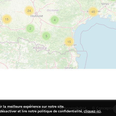
24
45
15
4
2
5
15
r la meilleure expérience sur notre site.
 confidentialité
Contact
Accessibilité
© Conception
désactiver et lire notre politique de confidentialité,
cliquez-ici
.