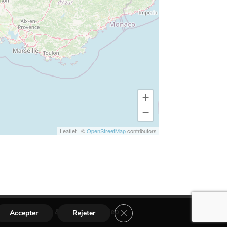
+
−
Leaflet
|
©
OpenStreetMap
contributors
Fermer la bannière des cookies
 Studio Urbain & Agence CosiWeb
Accepter
Rejeter