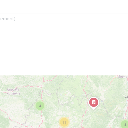
4
11
4