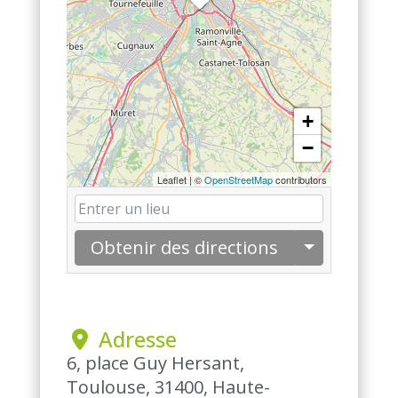
+
−
Leaflet
|
©
OpenStreetMap
contributors
Obtenir des directions
 Adresse
6, place Guy Hersant,
Toulouse, 31400, Haute-