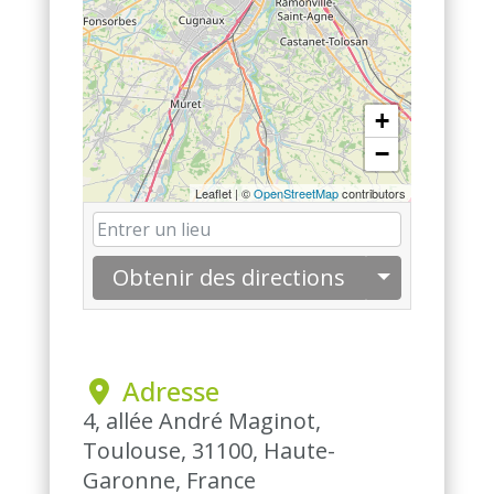
+
−
Leaflet
|
©
OpenStreetMap
contributors
Obtenir des directions
 Adresse
4, allée André Maginot,
Toulouse, 31100, Haute-
Garonne, France