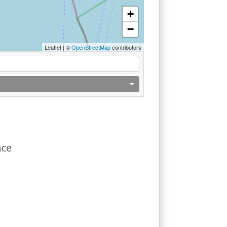
+
−
Leaflet
|
©
OpenStreetMap
contributors
nce