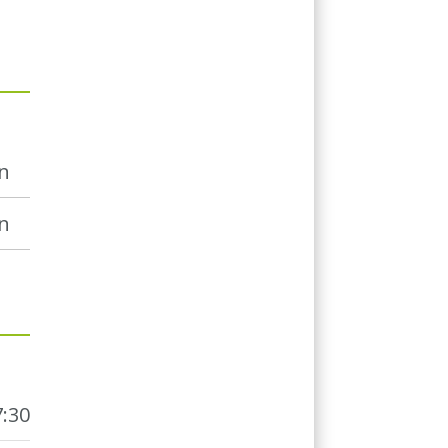
n
n
7:30