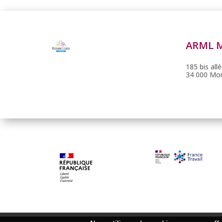
ARML 
185 bis al
34 000 Mon