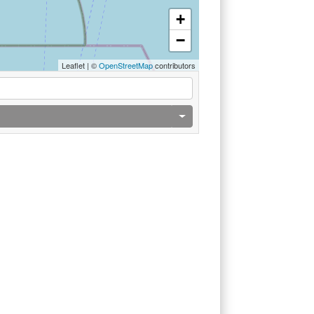
+
−
Leaflet
|
©
OpenStreetMap
contributors