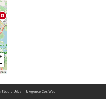
+
−
utors
 Studio Urbain & Agence CosiWeb