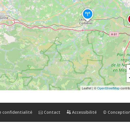
Leaflet
|
©
OpenStreetMap
contrib
 confidentialité
Contact
Accessibilité
© Conception