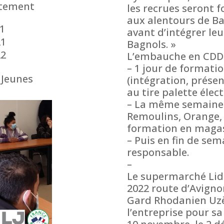
utement
les recrues seront
aux alentours de Ba
21
avant d’intégrer le
21
Bagnols. »
22
L’embauche en CDD e
– 1 jour de formati
 Jeunes
(intégration, prése
au tire palette élec
– La même semaine 
Remoulins, Orange,
formation en magasi
– Puis en fin de se
responsable.
–
Le supermarché Lidl 
2022 route d’Avigno
Gard Rhodanien Uzè
l’entreprise pour s