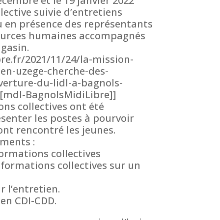
écembre et le 19 janvier 2022
ective suivie d’entretiens
eu en présence des représentants
sources humaines accompagnés
gasin.
re.fr/2021/11/24/la-mission-
ien-uzege-cherche-des-
erture-du-lidl-a-bagnols-
[mdl-BagnolsMidiLibre]]
ns collectives ont été
senter les postes à pourvoir
ont rencontré les jeunes.
ements :
formations collectives
nformations collectives sur un
r l’entretien.
 en CDI-CDD.