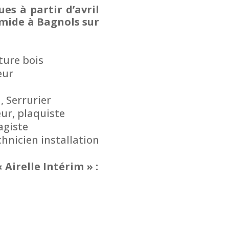
es à partir d’avril
amide à Bagnols sur
ture bois
eur
 Serrurier
ur, plaquiste
agiste
echnicien installation
Airelle Intérim » :