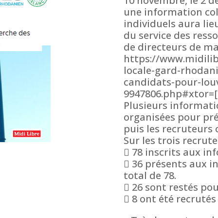
10 novembre, le 2 d
une information coll
individuels aura li
du service des res
de directeurs de ma
https://www.midilib
locale-gard-rhodan
candidats-pour-louv
9947806.php#xtor=[
Plusieurs informatio
organisées pour pré
puis les recruteurs 
Sur les trois recrut
 78 inscrits aux in
 36 présents aux i
total de 78.
 26 sont restés pou
 8 ont été recrutés