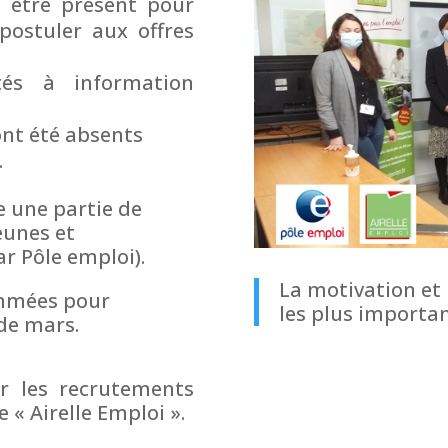
 être présent pour
 postuler aux offres
és à information
ont été absents
.
e une partie de
jeunes et
r Pôle emploi).
La motivation et l
ammées pour
les plus importa
de mars.
ur les recrutements
 « Airelle Emploi ».