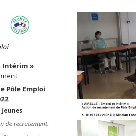
loi
t Intérim »
tement
de Pôle Emploi
022
e Jeunes
ien de recrutement.