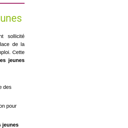
eunes
 sollicité
lace de la
ploi. Cette
des jeunes
e des
on pour
s jeunes