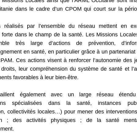
 Missions Locales ainsi que l’ARML Occitanie sont fin
itanie dans le cadre d’un CPOM qui court sur la péri
s réalisés par l’ensemble du réseau mettent en e
n forte dans le champ de la santé. Les Missions Locale
ble très large d’actions de prévention, d’infor
nement en santé, en particulier grâce à un partenariat 
PAM. Ces actions visent à renforcer l’autonomie des j
droits, leur compréhension du système de santé et l’
nts favorables à leur bien‑être.
vaillent également avec un large réseau étendu
tions spécialisées dans la santé, instances pub
on, collectivités locales…) pour mener des intervention
ion ; des activités physiques ; de la santé men
ement.