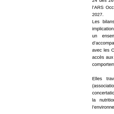
24 des 26
l’ARS Occ
2027.
Les bilan
implicatio
un ensem
d’accompag
avec les C
accès aux 
comporteme
Elles tra
(associa
concertati
la nutrit
l’environn