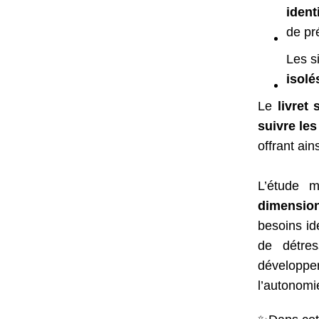
ident
de pr
Les s
isolé
Le
livret 
suivre les
offrant ain
L’étude 
dimension
besoins id
de détres
développe
l’autonomi