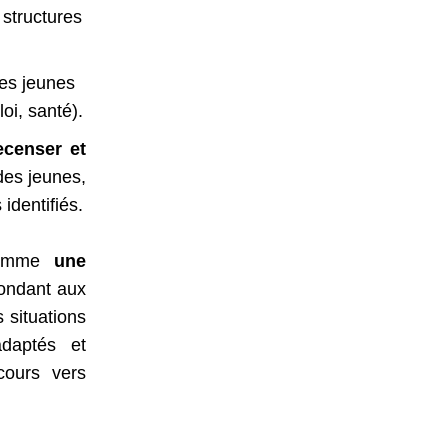
 structures
les jeunes
oi, santé).
ecenser et
des jeunes,
identifiés.
 comme
une
ondant aux
 situations
adaptés et
cours vers