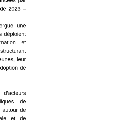
ancées par
ode 2023 –
xergue une
s déploient
mation et
structurant
eunes, leur
adoption de
 d’acteurs
liques de
s autour de
tale et de