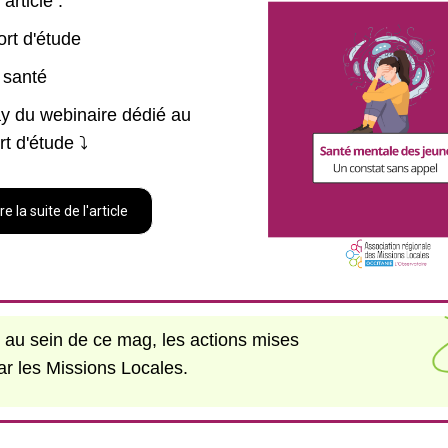
article :
rt d'étude
t santé
y du webinaire dédié au
t d'étude ⤵️
ire la suite de l'article
au sein de ce mag, les actions mises
ar les Missions Locales.