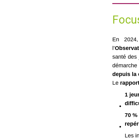
Focus
En 2024, 
l’
Observat
santé des 
démarche 
depuis la 
Le
rappor
1 jeu
diffi
70 % 
repér
Les in