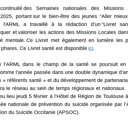
ontinuité
des Semaines nationales des Missions 
2025, portant
sur le bien-
ê
tre des jeunes
“
Aller mieux
, l'ARML a travaill
é
à
la r
é
daction d
’
un
“
Livret san
quer et
valoriser les actions des Missions Locales da
t
é
mentale.
Ce Livret
met également en lumi
è
re les p
x phares. Ce Livret santé est disponible
ici
.
de l’ARML dans le champ de la santé se poursuit en 
a comme l’année passée dans une double dynamique d’an
 « référents santé » et du développement de partenaria
ra le réseau au sein de temps régionaux et nationaux.
eu lieu jeudi 5 février à l’Hôtel de Région de Toulouse à
née nationale de prévention du suicide organisée par l’
ion du Suicide Occitanie (APSOC).