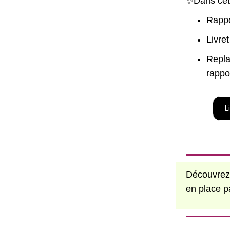
✨Dans cet 
Rappo
Livre
Repla
rappor
L
Découvrez 
en place p