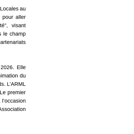
Locales
au
 pour aller
t
é”
, visant
ns le champ
artenariats
2026. Elle
imation du
ts.
L’ARML
 Le premier
 l’occasion
Association