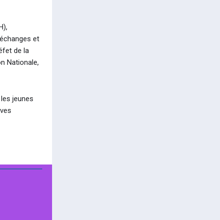
H),
’échanges et
éfet de la
on Nationale,
 les jeunes
ives