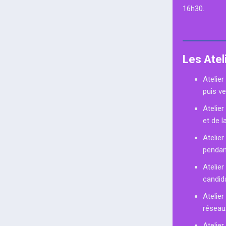
16h30.
Les Atel
Atelie
puis v
Atelier
et de l
Atelier
pendant
Atelier
candid
Atelier
réseau
Atelier