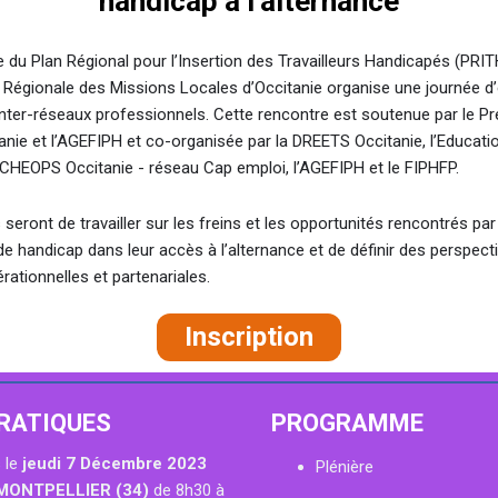
handicap à l’alternance
 du Plan Régional pour l’Insertion des Travailleurs Handicapés (PRIT
n Régionale des Missions Locales d’Occitanie organise une journée d
inter-réseaux professionnels. Cette rencontre est soutenue par le Pr
anie et l’AGEFIPH et co-organisée par la DREETS Occitanie, l’Educati
 CHEOPS Occitanie - réseau Cap emploi, l’AGEFIPH et le FIPHFP.
 seront de travailler sur les freins et les opportunités rencontrés par
de handicap dans leur accès à l’alternance et de définir des perspect
rationnelles et partenariales.
Inscription
PRATIQUES
PROGRAMME
 le
jeudi 7 Décembre 2023
Plénière
MONTPELLIER (34)
de 8h30 à