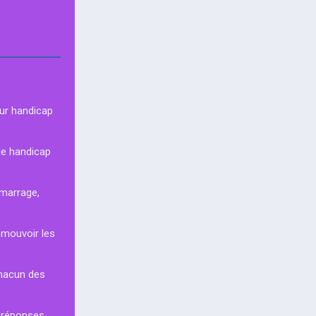
eur handicap
 de handicap
émarrage,
romouvoir les
chacun des
s réponses